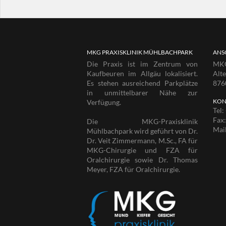
MKG PRAXISKLINIK MÜHLBACHPARK
ANS
Die Praxis ist im Zentrum von
MKG
Kaufbeuren im Allgäu lokalisiert.
Alt
Es stehen ausreichend Parkplätze
876
in unmittelbarer Nähe zur
KON
Verfügung.
Tel:
Fax
Die MKG-Praxisklinik
Mai
Mühlbachpark wird geführt von Dr.
Dr. Veit Zimmermann, M.Sc., FA für
MKG-Chirurgie und FZA für
Oralchirurgie sowie Dr. Thomas
Meyer, FZA für Oralchirurgie.