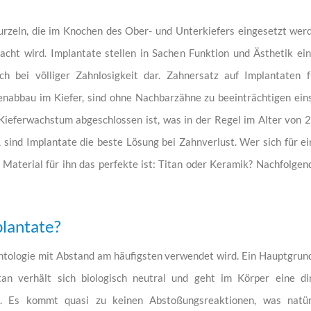
rzeln, die im Knochen des Ober- und Unterkiefers eingesetzt werde
cht wird. Implantate stellen in Sachen Funktion und Ästhetik ei
 bei völliger Zahnlosigkeit dar. Zahnersatz auf Implantaten fü
nabbau im Kiefer, sind ohne Nachbarzähne zu beeinträchtigen ein
ieferwachstum abgeschlossen ist, was in der Regel im Alter von 20
sind Implantate die beste Lösung bei Zahnverlust. Wer sich für ei
Material für ihn das perfekte ist: Titan oder Keramik? Nachfolgend
plantate?
lantologie mit Abstand am häufigsten verwendet wird. Ein Hauptgrund
an verhält sich biologisch neutral und geht im Körper eine d
). Es kommt quasi zu keinen Abstoßungsreaktionen, was natürl