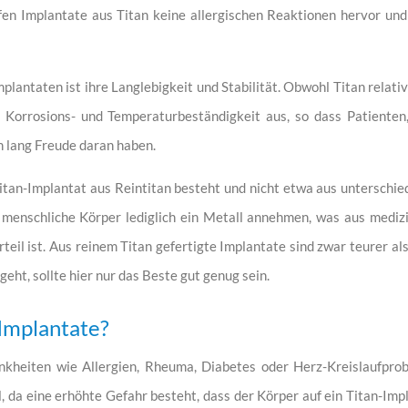
en Implantate aus Titan keine allergischen Reaktionen hervor und i
plantaten ist ihre Langlebigkeit und Stabilität. Obwohl Titan relativ l
 Korrosions- und Temperaturbeständigkeit aus, so dass Patienten,
n lang Freude daran haben.
Titan-Implantat aus Reintitan besteht und nicht etwa aus unterschi
menschliche Körper lediglich ein Metall annehmen, was aus medizin
teil ist. Aus reinem Titan gefertigte Implantate sind zwar teurer a
eht, sollte hier nur das Beste gut genug sein.
-Implantate?
kheiten wie Allergien, Rheuma, Diabetes oder Herz-Kreislaufprobl
 da eine erhöhte Gefahr besteht, dass der Körper auf ein Titan-Impl