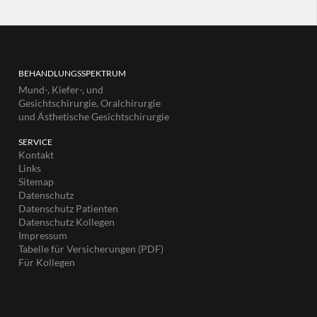
BEHANDLUNGSSPEKTRUM
Mund-, Kiefer-, und
Gesichtschirurgie, Oralchirurgie
und Ästhetische Gesichtschirurgie
SERVICE
Kontakt
Links
Sitemap
Datenschutz
Datenschutz Patienten
Datenschutz Kollegen
Impressum
Tabelle für Versicherungen (PDF)
Für Kollegen