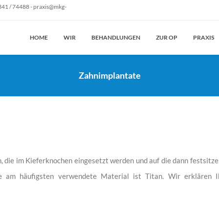
41 / 74488 - praxis@mkg-
HOME
WIR
BEHANDLUNGEN
ZUR OP
PRAXIS
Zahnimplantate
n, die im Kieferknochen eingesetzt werden und auf die dann festsit
ie am häufigsten verwendete Material ist Titan. Wir erklären 