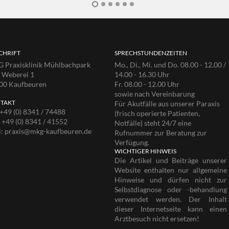
CHRIFT
SPRECHSTUNDENZEITEN
 Praxisklinik Mühlbachpark
Mo., Di., Mi. und Do. 08.00 - 12.00 /
e Weberei 1
14.00 - 16.30 Uhr
00 Kaufbeuren
Fr. 08.00 - 12.00 Uhr
sowie nach Vereinbarung
TAKT
Für Akutfälle aus unserer Paraxis
+49 (0) 8341 / 74488
(frisch operierte Patienten,
:
+49 (0) 8341 / 41552
Notfälle) steht 24/7 eine
l:
praxis@mkg-kaufbeuren.de
Rufnummer zur Beratung zur
Verfügung.
WICHTIGER HINWEIS
Die Artikel und Beiträge unserer
Website enthalten nur allgemeine
Hinweise und dürfen nicht zur
Selbstdiagnose oder -behandlung
verwendet werden. Der Inhalt
dieser Internetseite kann einen
Arztbesuch nicht ersetzen!