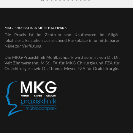
MKG PRAXISKLINIK MÜHLBACHPARK
Die Praxis ist im Zentrum von Kaufbeuren im Allgäu
lokalisiert. Es stehen ausreichend Parkplätze in unmittelbarer
Nähe zur Verfügung.
Die MKG-Praxisklinik Mühlbachpark wird geführt von Dr. Dr.
Veit Zimmermann, M.Sc., FA für MKG-Chirurgie und FZA für
Oralchirurgie sowie Dr. Thomas Meyer, FZA für Oralchirurgie.