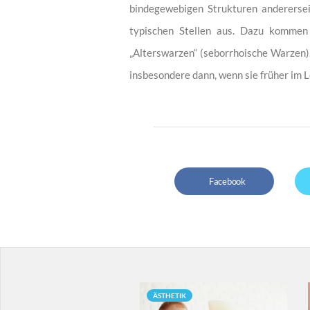
bindegewebigen Strukturen andererseit
typischen Stellen aus. Dazu kommen
„Alterswarzen“ (seborrhoische Warzen)
insbesondere dann, wenn sie früher im 
Facebook
MATOLOGIE
ÄSTHETIK