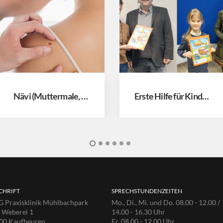
Nävi (Muttermale, Alterswarzen usw.)
Erste Hilfe für Kinder – Spielend helfen lernen
CHRIFT
SPRECHSTUNDENZEITEN
 Praxisklinik Mühlbachpark
Mo., Di., Mi. und Do. 08.00 - 12.00 /
e Weberei 1
14.00 - 16.30 Uhr
00 Kaufbeuren
Fr. 08.00 - 12.00 Uhr