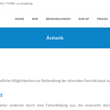
41 / 74488 - praxis@mkg-
HOME
WIR
BEHANDLUNGEN
ZUR OP
PRAXIS
Ästhetik
edliche Möglichkeiten zur Behandlung der alternden Gesichtshaut au
ut
unter anderem durch eine Faltenbildung aus, die einerseits dur