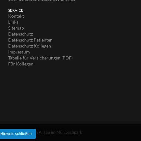
SERVICE
Kontakt
Links
Sitemap
Datenschutz
Datenschutz Patienten
Datenschutz Kollegen
Impressum
Tabelle für Versicherungen (PDF)
Für Kollegen
t © MKG Kaufbeuren Allgäu im Mühlbachpark
Hinweis schließen