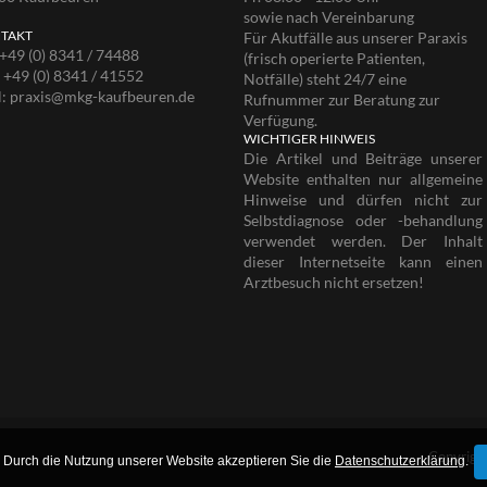
sowie nach Vereinbarung
TAKT
Für Akutfälle aus unserer Paraxis
+49 (0) 8341 / 74488
(frisch operierte Patienten,
:
+49 (0) 8341 / 41552
Notfälle) steht 24/7 eine
l:
praxis@mkg-kaufbeuren.de
Rufnummer zur Beratung zur
Verfügung.
WICHTIGER HINWEIS
Die Artikel und Beiträge unserer
Website enthalten nur allgemeine
Hinweise und dürfen nicht zur
Selbstdiagnose oder -behandlung
verwendet werden. Der Inhalt
dieser Internetseite kann einen
Arztbesuch nicht ersetzen!
Copyrigh
 Durch die Nutzung unserer Website akzeptieren Sie die
Datenschutzerklärung
.