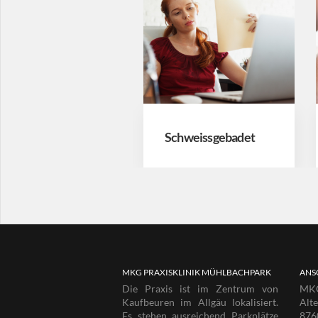
Gutartige Hauttumoren
Schweissgebadet
MKG PRAXISKLINIK MÜHLBACHPARK
ANS
Die Praxis ist im Zentrum von
MKG
Kaufbeuren im Allgäu lokalisiert.
Alt
Es stehen ausreichend Parkplätze
876