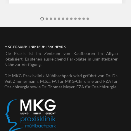
MKG PRAXISKLINIK MÜHLBACHPARK
Die Praxis ist im Zentrum von Kaufbeuren im Allgäu
lokalisiert. Es stehen ausreichend Parkplätze in unmittelbarer
Nähe zur Verfügung.
Die MKG-Praxisklinik Mühlbachpark wird geführt von Dr. Dr.
Veit Zimmermann, M.Sc., FA für MKG-Chirurgie und FZA für
Oralchirurgie sowie Dr. Thomas Meyer, FZA für Oralchirurgie.