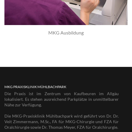
MKG Ausbildung
MKG PRAXISKLINIK MÜHLBACHPARK
Die Praxis ist im Zentrum von Kaufbeuren im Allgäu
lokalisiert. Es stehen ausreichend Parkplätze in unmittelbarer
Nähe zur Verfügung.
Die MKG-Praxisklinik Mühlbachpark wird geführt von Dr. Dr.
Veit Zimmermann, M.Sc., FA für MKG-Chirurgie und FZA für
Oralchirurgie sowie Dr. Thomas Meyer, FZA für Oralchirurgie.