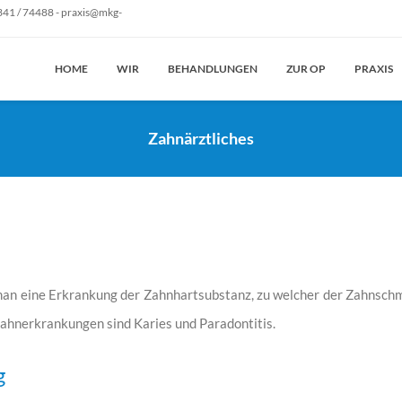
41 / 74488 - praxis@mkg-
HOME
WIR
BEHANDLUNGEN
ZUR OP
PRAXIS
Zahnärztliches
an eine Erkrankung der Zahnhartsubstanz, zu welcher der Zahnschm
ahnerkrankungen sind Karies und Paradontitis.
g