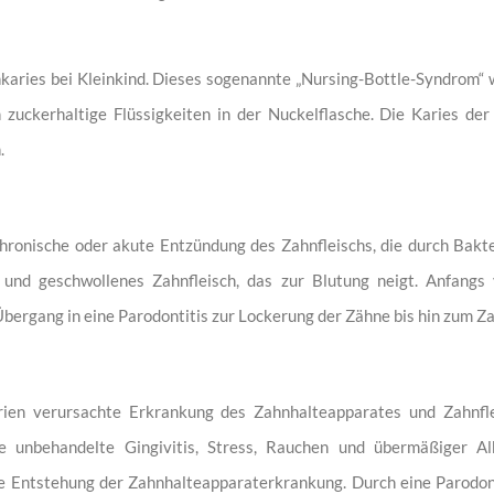
nkaries bei Kleinkind. Dieses sogenannte „Nursing-Bottle-Syndrom“
 zuckerhaltige Flüssigkeiten in der Nuckelflasche. Die Karies de
.
chronische oder akute Entzündung des Zahnfleischs, die durch Bakt
und geschwollenes Zahnfleisch, das zur Blutung neigt. Anfangs 
bergang in eine Parodontitis zur Lockerung der Zähne bis hin zum Za
rien verursachte Erkrankung des Zahnhalteapparates und Zahnflei
die unbehandelte Gingivitis, Stress, Rauchen und übermäßiger A
 Entstehung der Zahnhalteapparaterkrankung. Durch eine Parodont