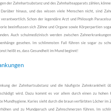
gen der Zahnhartsubstanz und des Zahnhalteapparats zählen, könn
 Darüber hinaus, und das wissen viele Menschen nicht, sind Za
verantwortlich. Schon der legendäre Arzt und Philosoph Paracelsu
orie beeinflussen sich Zähne und Organe sowie Körperpartien sogar
bunden. Auch schulmedizinisch werden zwischen Zahnerkrankungen
nhänge gesehen. Im schlimmsten Fall führen sie sogar zu schw
sonst heißt es, dass Gesundheit im Mund beginnt!
rankungen
ankung der Zahnhartsubstanz und die häufigste Zahnkrankheit ü
eschädigt wird. Dazu kommt es vor allem durch einen zu hohen
te Mundhygiene. Karies sieht durch die braun verfärbten Löcher im Z
erhöhen und zu Mundgeruch und Zahnschmerzen führen. Im schli