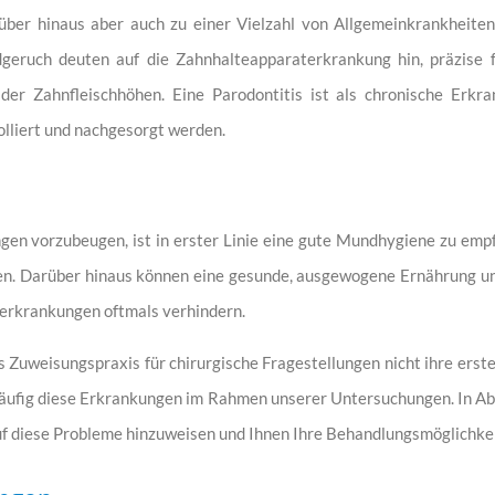
rüber hinaus aber auch zu einer Vielzahl von Allgemeinkrankheiten
eruch deuten auf die Zahnhalteapparaterkrankung hin, präzise fe
der Zahnfleischhöhen. Eine Parodontitis ist als chronische Er
olliert und nachgesorgt werden.
n vorzubeugen, ist in erster Linie eine gute Mundhygiene zu empfe
zen. Darüber hinaus können eine gesunde, ausgewogene Ernährung 
erkrankungen oftmals verhindern.
ls Zuweisungspraxis für chirurgische Fragestellungen nicht ihre erst
häufig diese Erkrankungen im Rahmen unserer Untersuchungen. In Ab
auf diese Probleme hinzuweisen und Ihnen Ihre Behandlungsmöglichke